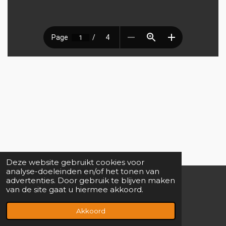
Deze website gebruikt cookies voor
analyse-doeleinden en/of het tonen van
advertenties. Door gebruik te blijven maken
van de site gaat u hiermee akkoord.
X
W
L
h
i
© 2023 M2tK Consultancy
Akkoord
a
n
t
k